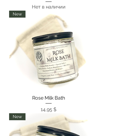
Нет в наличии
New
Rose Milk Bath
Цена
14,95 $
New