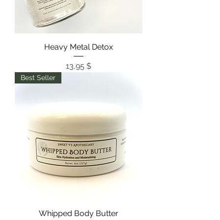
Heavy Metal Detox
Цена
13,95 $
Best Seller
Whipped Body Butter