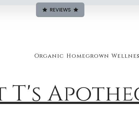
REVIEWS
Organic Homegrown Wellnes
t T's Apoth