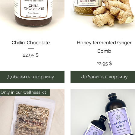
Быстрый просмотр
Быстрый просмотр
Chillin' Chocolate
Honey fermented Ginger
Bomb
Цена
22,95 $
Цена
22,95 $
Добавить в корзину
Добавить в корзину
Only in our wellness kit