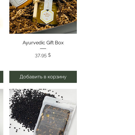
Быстрый просмотр
Ayurvedic Gift Box
Цена
37,95 $
Добавить в корзину