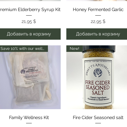
Быстрый просмотр
Быстрый просмотр
remium Elderberry Syrup Kit
Honey Fermented Garlic
Цена
Цена
21,95 $
22,95 $
Добавить в корзину
Добавить в корзину
Save 10% with our wellness kit
New!
Быстрый просмотр
Быстрый просмотр
Family Wellness Kit
Fire Cider Seasoned salt