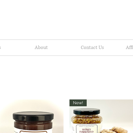
s
About
Contact Us
Aff
New!