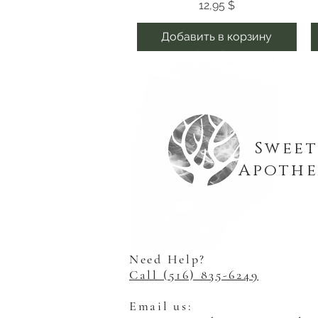
Цена
12,95 $
Добавить в корзину
Sweet
Apothe
Need Help?
Call (516) 835-6249
Email us: