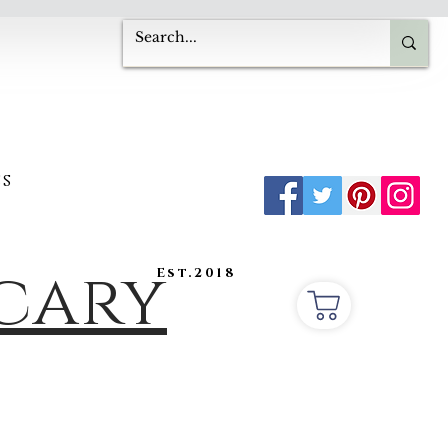
s
ecary
Est.2018