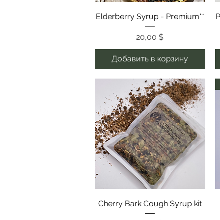
Быстрый просмотр
Elderberry Syrup - Premium**
P
Цена
20,00 $
Добавить в корзину
Быстрый просмотр
Cherry Bark Cough Syrup kit